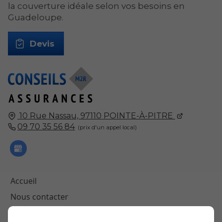
la couverture idéale selon vos besoins en
Guadeloupe.
Devis
10 Rue Nassau,
97110
POINTE-À-PITRE
09 70 35 56 84
Accueil
Nous contacter
Mentions légales