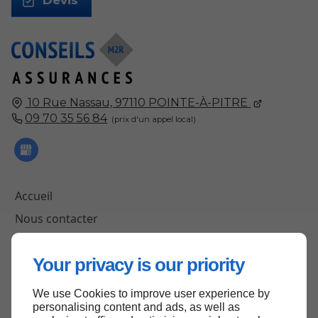
10 Rue Nassau,
97110
POINTE-À-PITRE
09 70 35 56 84
Accueil
Nous contacter
Mentions légales
Your privacy is our priority
Plan du site
We use Cookies to improve user experience by
personalising content and ads, as well as