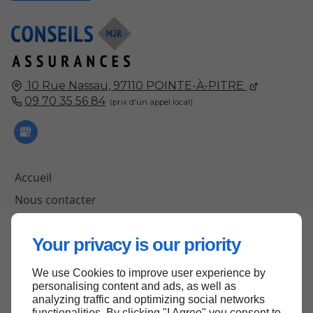
10 Rue Nassau,
97110
POINTE-À-PITRE
09 70 35 56 84
Accueil
Nous contacter
Mentions légales
Your privacy is our priority
Plan du site
We use Cookies to improve user experience by
personalising content and ads, as well as
analyzing traffic and optimizing social networks
Haut de page
functionalities. By clicking "I Agree" you consent to